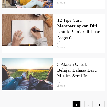
5
min
12 Tips Cara
Mempersiapkan Diri
Untuk Belajar di Luar
Negeri?
5
min
5 Alasan Untuk
Belajar Bahasa Baru
Musim Semi Ini
2
min
1
2