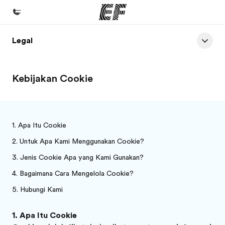
Legal
Beranda
Selamat datang di EF
Kebijakan Cookie
Daftar program
Lihat semua program
Kantor dan sekolah
Apa Itu Cookie
Kantor terdekat
Untuk Apa Kami Menggunakan Cookie?
Tentang kami
Jenis Cookie Apa yang Kami Gunakan?
Cerita kami
Bagaimana Cara Mengelola Cookie?
Hubungi Kami
Karir
Bergabung dengan tim kami
Apa Itu Cookie