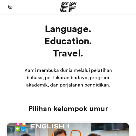
Language.
Beranda
Education.
Selamat datang di EF
Daftar program
Travel.
Lihat semua program
Kami membuka dunia melalui pelatihan
Kantor dan sekolah
bahasa, pertukaran budaya, program
Kantor terdekat
akademik, dan perjalanan pendidikan.
Tentang kami
Cerita kami
Pilihan kelompok umur
Karir
Bergabung dengan tim kami