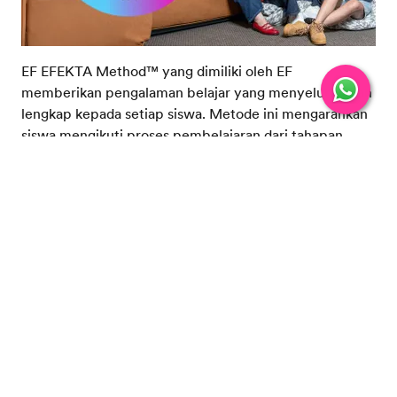
EF EFEKTA Method™ yang dimiliki oleh EF
memberikan pengalaman belajar yang menyeluruh dan
lengkap kepada setiap siswa. Metode ini mengarahkan
siswa mengikuti proses pembelajaran dari tahapan
LEARN - TRY - APPLY - CERTIFY.
Di setiap tahapan,
EF EFEKTA memastikan siswa lebih siap untuk
berkomunikasi langsung dengan pengajar kami secara
lagsung di kelas, mengaplikasikan setiap materi yang
dipelajari dengan skenario nyata dan memberikan
feedback di setiap akhir kelas untuk memantau setiap
progress siswa. Pembelajaran yang efektif adalah kunci
dari keberhasilan siswa kami yang tidak dimiliki kursus
bahasa Inggris lainnya.
Tentang EF EFEKTA Method™