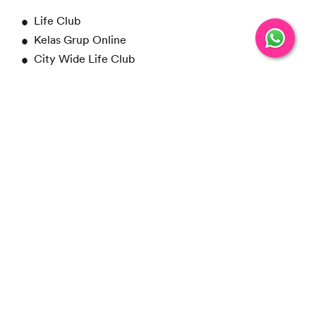
Life Club
Kelas Grup Online
City Wide Life Club
Pelajari Lebih Lanjut
CERTIFY
Sertifikat bahasa Inggris, yang diresmikan oleh Hult
International Business School -- sekolah MBA top di
Amerika, akan dikirim kepada Anda ketika Anda telah
menyelesaikan seluruh kursus kami sebagai bukti akan
performa Anda di EF EFEKTA dan kemampuan Bahasa
Inggris Anda di perusahaan dan universitas.