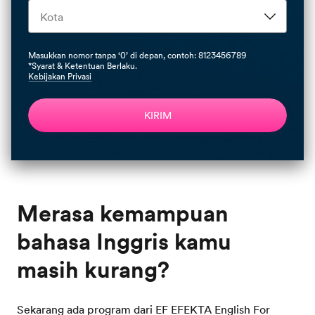
Masukkan nomor tanpa ‘0’ di depan, contoh: 8123456789
*Syarat & Ketentuan Berlaku.
Kebijakan Privasi
KIRIM
Merasa kemampuan
bahasa Inggris kamu
Sekarang ada program dari EF EFEKTA English For