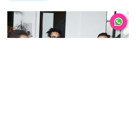
Produk yang memberikan solusi paling lengkap untuk
siswa dalam meningkatkan kemampuan bahasa Inggris
online dan offline secara tidak terbatas.