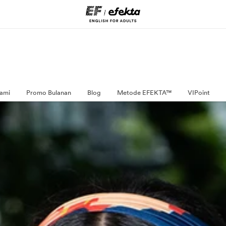
ami
Promo Bulanan
Blog
Metode EFEKTA™
VIPoint