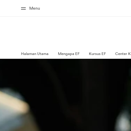
Menu
Halaman Utama
Mengapa EF
Kursus EF
Center K