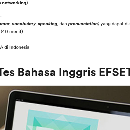
 networking
)
:
mmar
vocabulary
speaking
dan
pronunciation
yang dapat dia
,
,
,
)
 (40 menit)
A di Indonesia
Tes Bahasa Inggris EFSE