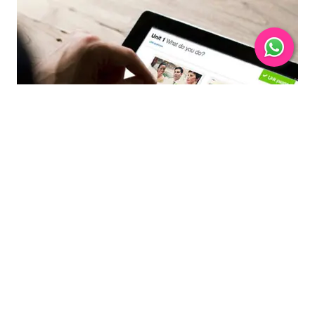
PEMBELAJARAN INTERAKTIF KHUSUS
500 video premium berkualitas tinggi yang ditujukan
sebagai sumber interaksi nyata untuk membantu Anda
dalam membaca, menulis, mendengarkan dan bicara.
Anda bisa melatih topik bisnis bahasa Inggris seperti