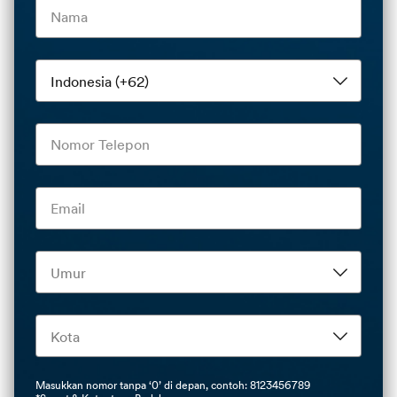
Masukkan nomor tanpa ‘0’ di depan, contoh: 8123456789