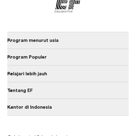
Program menurut usia
Program Populer
Pelajari lebih jauh
Tentang EF
Kantor di Indonesia