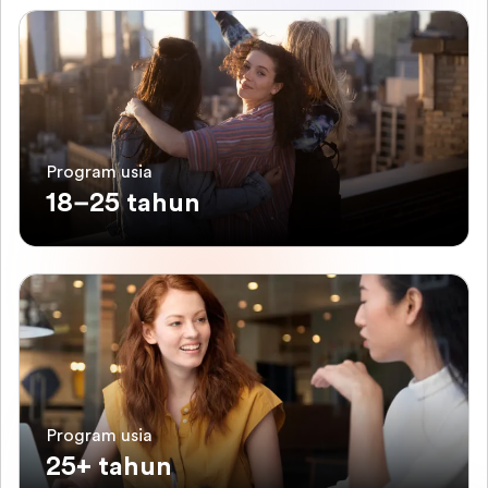
Program usia
18–25 tahun
Program usia
25+ tahun