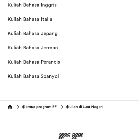
Kuliah Bahasa Inggris
Kuliah Bahasa Italia
Kuliah Bahasa Jepang
Kuliah Bahasa Jerman
Kuliah Bahasa Perancis
Kuliah Bahasa Spanyol
Semua program EF
Kuliah di Luar Negeri
home