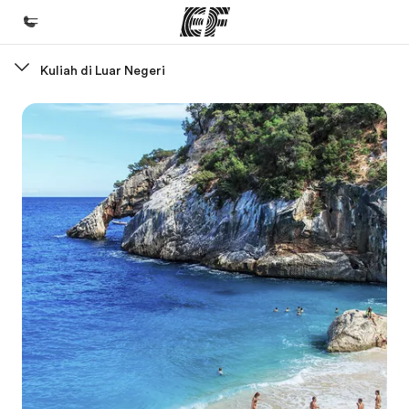
Kuliah di Luar Negeri
Beranda
Selamat datang di EF
Daftar program
Lihat semua program
Kantor dan sekolah
Kantor terdekat
Tentang kami
Cerita kami
Karir
Bergabung dengan tim kami