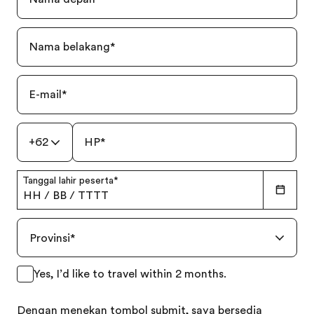
Nama belakang
*
E-mail
*
+62
HP
*
Tanggal lahir peserta
*
HH
/
BB
/
TTTT
Provinsi
*
Yes, I’d like to travel within 2 months.
Dengan menekan tombol submit, saya bersedia