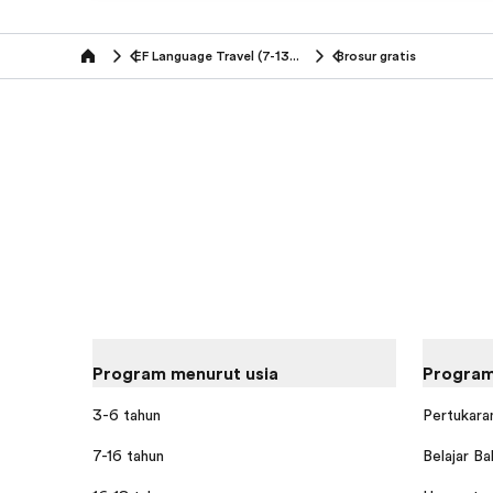
EF Language Travel (7-13 tahun)
Brosur gratis
Home
Program menurut usia
Program
3-6 tahun
Pertukaran
7-16 tahun
Belajar Ba