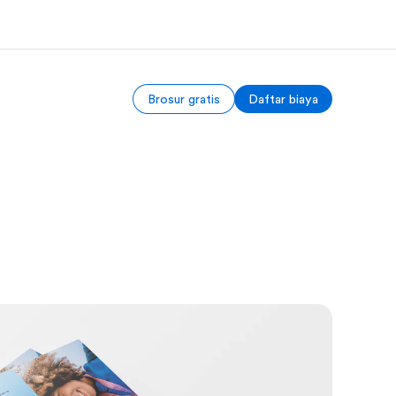
Brosur gratis
Daftar biaya
ang kami
Karir
ita kami
Bergabung dengan tim kami