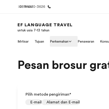
0811-1370-3626
Menu
EF LANGUAGE TRAVEL
untuk usia 7-13 tahun
Beranda
Daftar p
Ikhtisar
Tujuan
Perkemahan
Penawaran
Konsu
Selamat datang di EF
Lihat semua
Pesan brosur gra
Pilih metode pengiriman
*
E-mail
Alamat dan E-mail