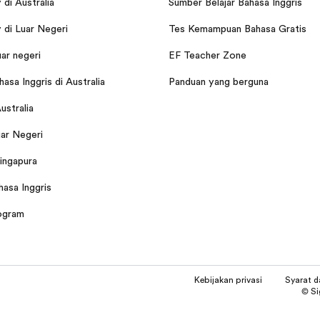
di Australia
Sumber Belajar Bahasa Inggris
di Luar Negeri
Tes Kemampuan Bahasa Gratis
uar negeri
EF Teacher Zone
asa Inggris di Australia
Panduan yang berguna
Australia
ar Negeri
Singapura
hasa Inggris
ogram
Kebijakan privasi
Syarat 
© Si