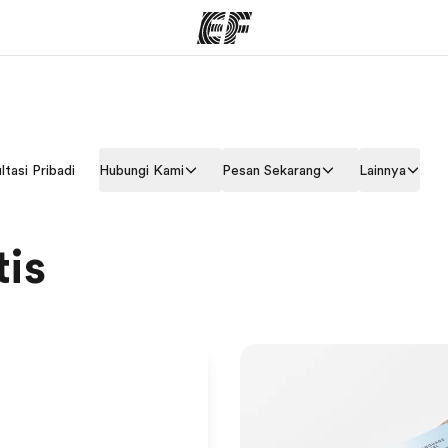
rogram
Kantor dan sekolah
Tent
ltasi Pribadi
Hubungi Kami
Pesan Sekarang
Lainnya
 program
Kantor terdekat
Cer
tis