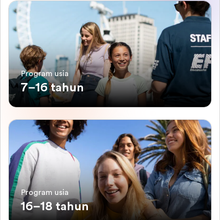
Program usia
7–16 tahun
Program usia
16–18 tahun