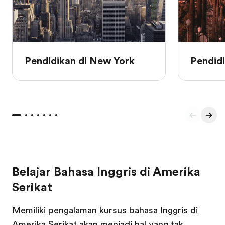
Pendidikan di New York
Pendidi
Belajar Bahasa Inggris di Amerika
Serikat
Memiliki pengalaman
kursus bahasa Inggris di
Amerika Serikat
akan menjadi hal yang tak