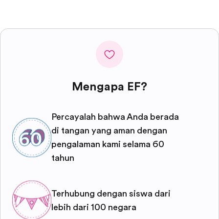
Mengapa EF?
Percayalah bahwa Anda berada
di tangan yang aman dengan
pengalaman kami selama 60
tahun
Terhubung dengan siswa dari
lebih dari 100 negara