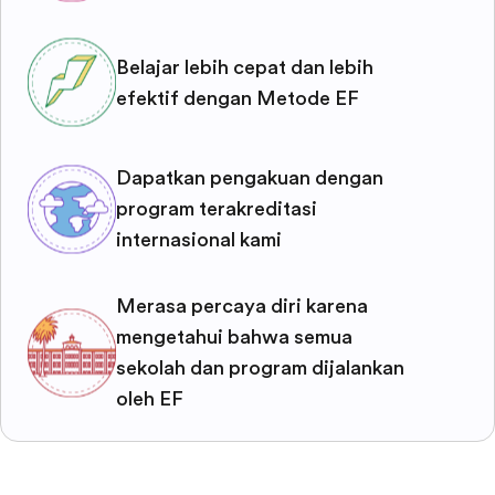
Belajar lebih cepat dan lebih
efektif dengan Metode EF
Dapatkan pengakuan dengan
program terakreditasi
internasional kami
Merasa percaya diri karena
mengetahui bahwa semua
sekolah dan program dijalankan
oleh EF