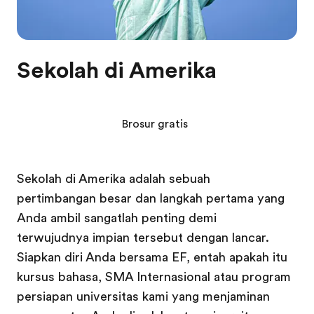
Sekolah di Amerika
Brosur gratis
Sekolah di Amerika adalah sebuah
pertimbangan besar dan langkah pertama yang
Anda ambil sangatlah penting demi
terwujudnya impian tersebut dengan lancar.
Siapkan diri Anda bersama EF, entah apakah itu
kursus bahasa, SMA Internasional atau program
persiapan universitas kami yang menjaminan