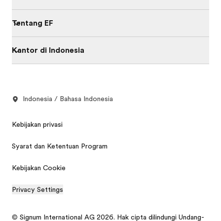
Tentang EF
Kantor di Indonesia
Indonesia / Bahasa Indonesia
Kebijakan privasi
Syarat dan Ketentuan Program
Kebijakan Cookie
Privacy Settings
© Signum International AG 2026. Hak cipta dilindungi Undang-