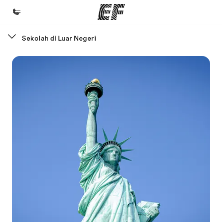
Sekolah di Luar Negeri
Beranda
Selamat datang di EF
Daftar program
Lihat semua program
Kantor dan sekolah
Kantor terdekat
Tentang kami
Cerita kami
Karir
Bergabung dengan tim kami