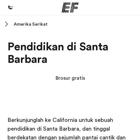
Amerika Serikat
Beranda
Selamat datang di EF
Pendidikan di Santa
Daftar program
Barbara
Lihat semua program
Kantor dan sekolah
Brosur gratis
Kantor terdekat
Tentang kami
Cerita kami
Kampus EF
Kampus EF
Karir
Berkunjunglah ke California untuk sebuah
pendidikan di Santa Barbara, dan tinggal
Bergabung dengan tim kami
berdekatan dengan sejumlah pantai cantik dan