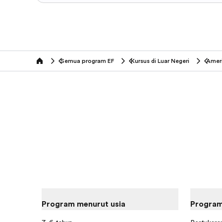
Semua program EF
Kursus di Luar Negeri
Ameri
home
Program menurut usia
Program