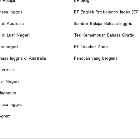
 Pelajar
EF Blog
hasa Inggris
EF English Proficiency Index (EF
di Australia
Sumber Belajar Bahasa Inggris
di Luar Negeri
Tes Kemampuan Bahasa Gratis
uar negeri
EF Teacher Zone
asa Inggris di Australia
Panduan yang berguna
Australia
ar Negeri
Singapura
hasa Inggris
ogram