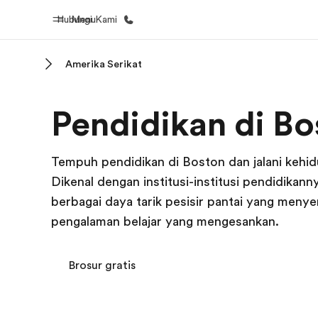
Hubungi Kami
Menu
Amerika Serikat
Beranda
Daftar p
Pendidikan di Bo
Selamat datang di EF
Lihat semua
Tempuh pendidikan di Boston dan jalani kehid
Dikenal dengan institusi-institusi pendidikan
berbagai daya tarik pesisir pantai yang menye
pengalaman belajar yang mengesankan.
Brosur gratis