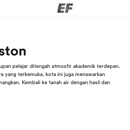
rogram
Kantor dan sekolah
Tent
ston
 program
Kantor terdekat
Cer
upan pelajar ditengah atmosfir akademik terdepan.
nya yang terkemuka, kota ini juga menawarkan
nangkan. Kembali ke tanah air dengan hasil dan