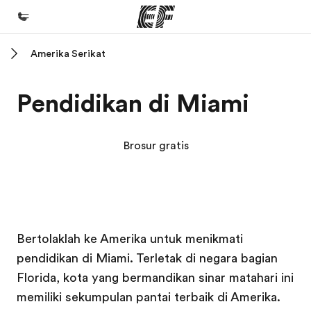
Amerika Serikat
Beranda
Selamat datang di EF
Pendidikan di Miami
Daftar program
Lihat semua program
Brosur gratis
Kantor dan sekolah
Kantor terdekat
Tentang kami
Kampus EF
Kampus EF
Bertolaklah ke Amerika untuk menikmati
Cerita kami
pendidikan di Miami. Terletak di negara bagian
Karir
Florida, kota yang bermandikan sinar matahari ini
Bergabung dengan tim kami
memiliki sekumpulan pantai terbaik di Amerika.