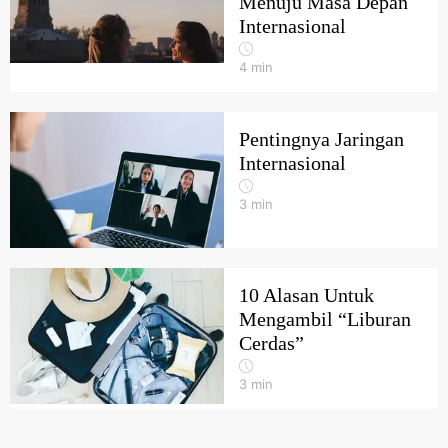
Menuju Masa Depan
Internasional
4
min
Pentingnya Jaringan
Internasional
3
min
10 Alasan Untuk
Mengambil “Liburan
Cerdas”
3
min