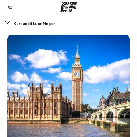
Kursus di Luar Negeri
Beranda
Selamat datang di EF
Daftar program
Lihat semua program
Kantor dan sekolah
Kantor terdekat
Tentang kami
Cerita kami
Karir
Bergabung dengan tim kami