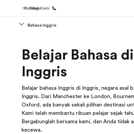
Hubungi Kami
Menu
Bahasa Inggris
Beranda
Daftar p
Belajar Bahasa di
Selamat datang di EF
Lihat semua
Inggris
Belajar bahasa Inggris di Inggris, negara asal 
Inggris. Dari Manchester ke London, Bourne
Oxford, ada banyak sekali pilihan destinasi unt
Kami telah membantu ribuan pelajar sejak tah
Bergabunglah bersama kami, dan Anda tidak 
kecewa.