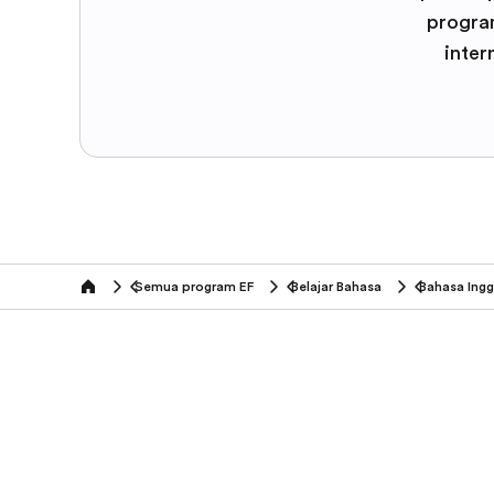
program
inter
Semua program EF
Belajar Bahasa
Bahasa Ingg
home