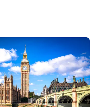
ang kami
Karir
ita kami
Bergabung dengan tim kami