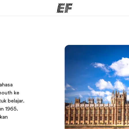
rogram
Kantor dan sekolah
Tent
 program
Kantor terdekat
Cer
bahasa
mouth ke
uk belajar.
un 1965.
akan