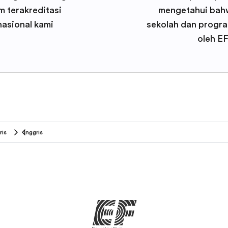
 terakreditasi
mengetahui bah
nasional kami
sekolah dan progra
oleh E
ris
Inggris