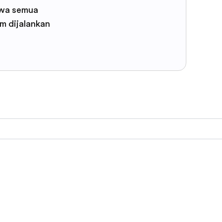
wa semua
m dijalankan
F