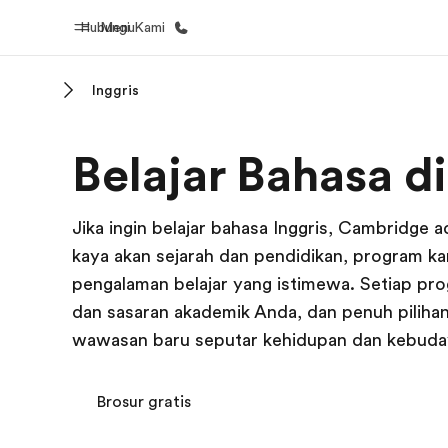
Hubungi Kami
Menu
Inggris
Beranda
Daftar p
Belajar Bahasa 
Selamat datang di EF
Lihat semua
Jika ingin belajar bahasa Inggris, Cambridge a
kaya akan sejarah dan pendidikan, program k
pengalaman belajar yang istimewa. Setiap pr
dan sasaran akademik Anda, dan penuh piliha
wawasan baru seputar kehidupan dan kebuday
Brosur gratis