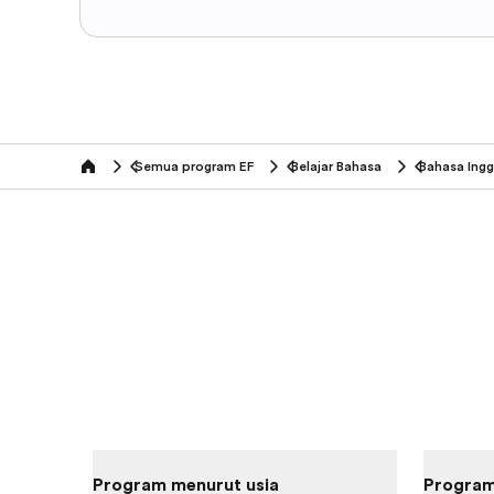
Semua program EF
Belajar Bahasa
Bahasa Ingg
home
Program menurut usia
Program