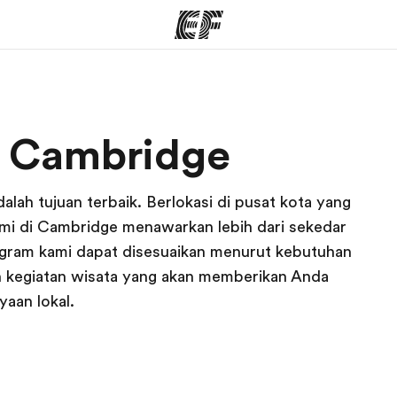
rogram
Kantor dan sekolah
Tent
di Cambridge
 program
Kantor terdekat
Cer
dalah tujuan terbaik. Berlokasi di pusat kota yang
ami di Cambridge menawarkan lebih dari sekedar
ogram kami dapat disesuaikan menurut kebutuhan
n kegiatan wisata yang akan memberikan Anda
aan lokal.