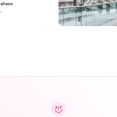
bahasa
.