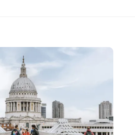
ang kami
Karir
ita kami
Bergabung dengan tim kami