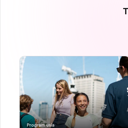
T
Program usia