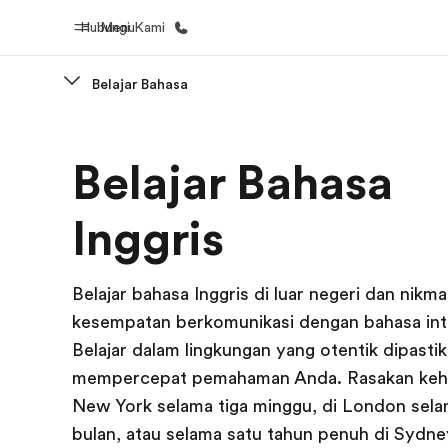
Hubungi Kami
Menu
Belajar Bahasa
Beranda
Daftar p
Belajar Bahasa
Selamat datang di EF
Lihat semua
Inggris
Belajar bahasa Inggris di luar negeri dan nikma
kesempatan berkomunikasi dengan bahasa inte
Belajar dalam lingkungan yang otentik dipasti
mempercepat pemahaman Anda. Rasakan kehi
New York selama tiga minggu, di London sel
bulan, atau selama satu tahun penuh di Sydn