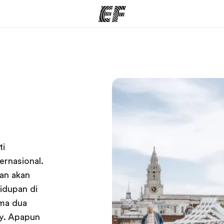
rogram
Kantor dan sekolah
Tent
 program
Kantor terdekat
Cer
ti
rnasional.
kan akan
dupan di
ama dua
ey. Apapun