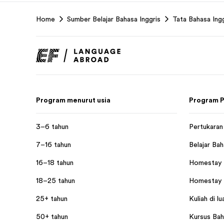
EF
Home
Sumber Belajar Bahasa Inggris
Tata Bahasa Ingg
Footer
Program menurut usia
Program P
3–6 tahun
Pertukaran 
7–16 tahun
Belajar Bah
16–18 tahun
Homestay d
18–25 tahun
Homestay d
25+ tahun
Kuliah di lu
50+ tahun
Kursus Baha