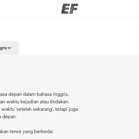
rogram
Kantor dan sekolah
Tent
gris
 program
Kantor terdekat
Cer
sa depan dalam bahasa Inggris.
an waktu kejadian atau tindakan.
waktu 'setelah sekarang', tetapi juga
a depan.
nakan
tense
yang berbeda: