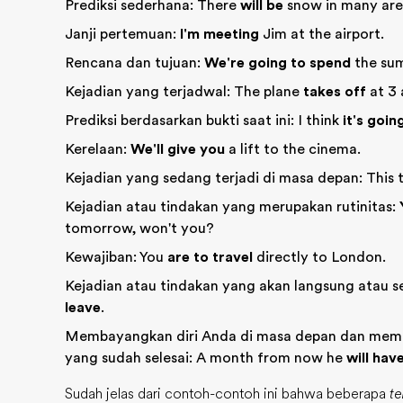
Prediksi sederhana: There
will be
snow in many are
Janji pertemuan:
I'm meeting
Jim at the airport.
Rencana dan tujuan:
We're going to spend
the su
Kejadian yang terjadwal: The plane
takes off
at 3 
Prediksi berdasarkan bukti saat ini: I think
it's goin
Kerelaan:
We'll give you
a lift to the cinema.
Kejadian yang sedang terjadi di masa depan: This
Kejadian atau tindakan yang merupakan rutinitas:
tomorrow, won't you?
Kewajiban: You
are to travel
directly to London.
Kejadian atau tindakan yang akan langsung atau se
leave
.
Membayangkan diri Anda di masa depan dan membi
yang sudah selesai: A month from now he
will hav
Sudah jelas dari contoh-contoh ini bahwa beberapa
t