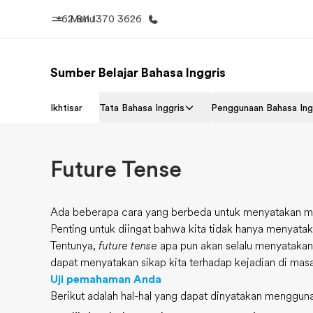
+62 811 1370 3626
Menu
Sumber Belajar Bahasa Inggris
Beranda
Daftar p
Ikhtisar
Tata Bahasa Inggris
Penggunaan Bahasa Ing
Selamat datang di EF
Lihat semua
Future Tense
Ada beberapa cara yang berbeda untuk menyatakan ma
Penting untuk diingat bahwa kita tidak hanya menyatak
Tentunya,
future tense
apa pun akan selalu menyatakan 
dapat menyatakan sikap kita terhadap kejadian di mas
Uji pemahaman Anda
Berikut adalah hal-hal yang dapat dinyatakan menggu