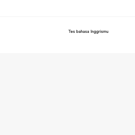
Tes bahasa Inggrismu
ang kami
Karir
ita kami
Bergabung dengan tim kami