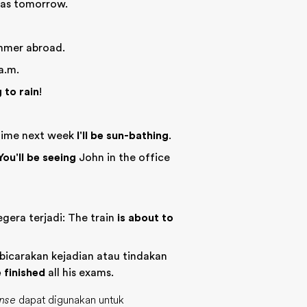
as tomorrow.
mmer abroad.
a.m.
g to rain
!
 time next week
I'll be sun-bathing
.
You'll be seeing
John in the office
gera terjadi: The train
is about to
carakan kejadian atau tindakan
e finished
all his exams.
ense
dapat digunakan untuk