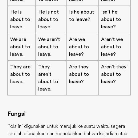
He is
He is not
Is he about
Isn't he
about to
about to
to leave?
about to
leave.
leave.
leave?
We are
We aren't
Are we
Aren't we
about to
about to
about to
about to
leave.
leave.
leave?
leave?
They are
They
Are they
Aren't they
about to
aren't
about to
about to
leave.
about to
leave?
leave?
leave.
Fungsi
Pola ini digunakan untuk merujuk ke suatu waktu segera
setelah diucapkan dan menekankan bahwa kejadian atau