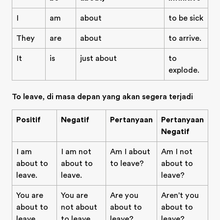
I
am
about
to be sick
They
are
about
to arrive.
It
is
just about
to
explode.
To leave, di masa depan yang akan segera terjadi
Positif
Negatif
Pertanyaan
Pertanyaan
Negatif
I am
I am not
Am I about
Am I not
about to
about to
to leave?
about to
leave.
leave.
leave?
You are
You are
Are you
Aren't you
about to
not about
about to
about to
leave.
to leave.
leave?
leave?