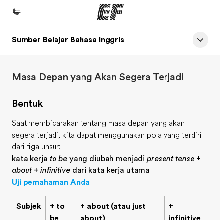
Sumber Belajar Bahasa Inggris
Beranda
Selamat datang di EF
Masa Depan yang Akan Segera Terjadi
Daftar program
Lihat semua program
Bentuk
Kantor dan sekolah
Saat membicarakan tentang masa depan yang akan
Kantor terdekat
segera terjadi, kita dapat menggunakan pola yang terdiri
dari tiga unsur:
Tentang kami
kata kerja
to be
yang diubah menjadi
present tense
+
Cerita kami
about
+
infinitive
dari kata kerja utama
Uji pemahaman Anda
Karir
Bergabung dengan tim kami
Subjek
+ to
+ about (atau just
+
be
about)
infinitive