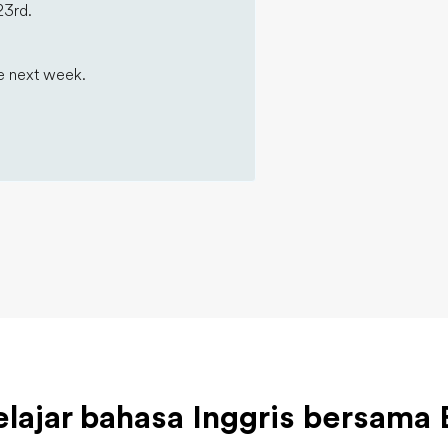
23rd.
me next week.
elajar bahasa Inggris bersama 