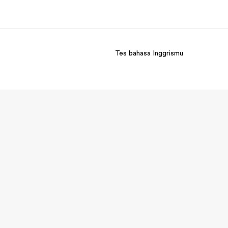
Tes bahasa Inggrismu
ang kami
Karir
ita kami
Bergabung dengan tim kami