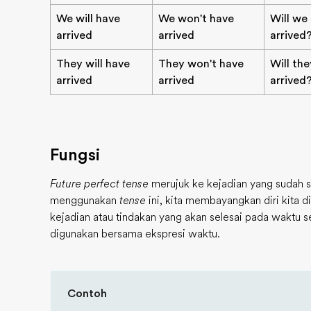
We will have
We won't have
Will we
arrived
arrived
arrived
They will have
They won't have
Will th
arrived
arrived
arrived
Fungsi
Future perfect tense
merujuk ke kejadian yang sudah se
menggunakan
tense
ini, kita membayangkan diri kita
kejadian atau tindakan yang akan selesai pada waktu s
digunakan bersama ekspresi waktu.
Contoh