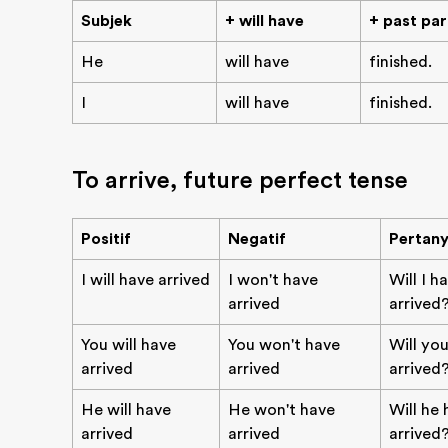
Subjek
+ will have
+ past par
He
will have
finished.
I
will have
finished.
To arrive, future perfect tense
Positif
Negatif
Pertan
I will have arrived
I won't have
Will I h
arrived
arrived
You will have
You won't have
Will yo
arrived
arrived
arrived
He will have
He won't have
Will he
arrived
arrived
arrived