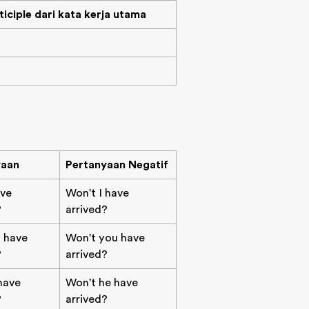
ticiple dari kata kerja utama
yaan
Pertanyaan Negatif
ave
Won't I have
?
arrived?
u have
Won't you have
?
arrived?
 have
Won't he have
?
arrived?