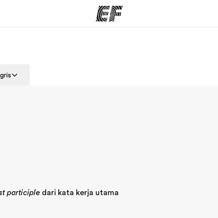
rogram
Kantor dan sekolah
Tent
gris
 program
Kantor terdekat
Cer
st participle
dari kata kerja utama