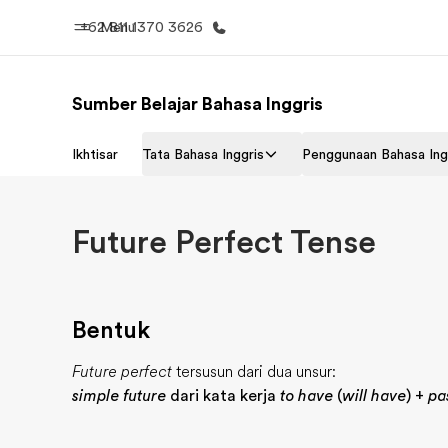
+62 811 1370 3626
Menu
Sumber Belajar Bahasa Inggris
Beranda
Daftar p
Ikhtisar
Tata Bahasa Inggris
Penggunaan Bahasa Ing
Selamat datang di EF
Lihat semua
Future Perfect Tense
Bentuk
Future perfect
tersusun dari dua unsur:
simple future
dari kata kerja
to have
(
will have
) +
pa