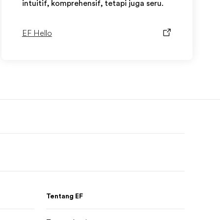
intuitif, komprehensif, tetapi juga seru.
EF Hello
Tentang EF