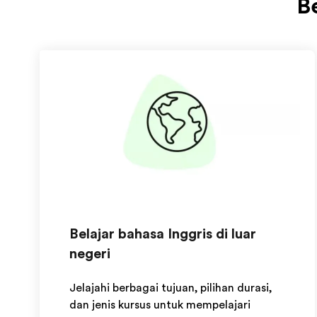
B
Belajar bahasa Inggris di luar
negeri
Jelajahi berbagai tujuan, pilihan durasi,
dan jenis kursus untuk mempelajari