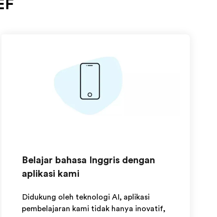
EF
Belajar bahasa Inggris dengan
aplikasi kami
Didukung oleh teknologi AI, aplikasi
pembelajaran kami tidak hanya inovatif,