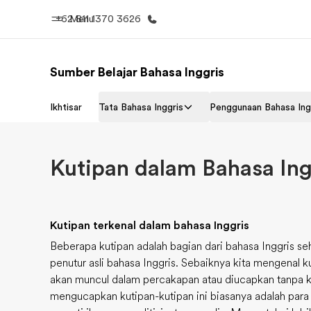
+62 811 1370 3626
Menu
Sumber Belajar Bahasa Inggris
Beranda
Daftar p
Ikhtisar
Tata Bahasa Inggris
Penggunaan Bahasa Ing
Selamat datang di EF
Lihat semua
Kutipan dalam Bahasa Ing
Kutipan terkenal dalam bahasa Inggris
Beberapa kutipan adalah bagian dari bahasa Inggris seha
penutur asli bahasa Inggris. Sebaiknya kita mengenal k
akan muncul dalam percakapan atau diucapkan tanpa k
mengucapkan kutipan-kutipan ini biasanya adalah para 