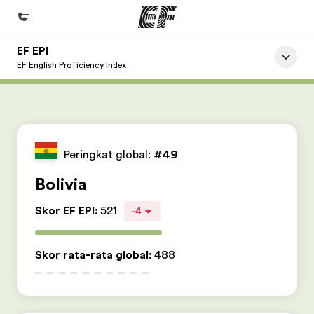
EF EPI
Beranda
EF English Proficiency Index
Selamat datang di EF
Daftar program
Lihat semua program
Peringkat global:
#49
Kantor dan sekolah
Bolivia
Kantor terdekat
Skor EF EPI
:
521
-4
Tentang kami
Cerita kami
Skor rata-rata global
:
488
Karir
Bergabung dengan tim kami