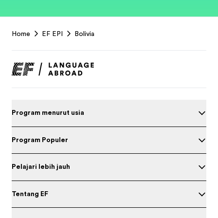
EF
Home
EF EPI
Bolivia
Footer
Program menurut usia
Program Populer
Pelajari lebih jauh
Tentang EF