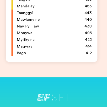
Mandalay
453
Taunggyi
443
Mawlamyine
440
Nay Pyi Taw
438
Monywa
426
Myitkyina
422
Magway
414
Bago
412