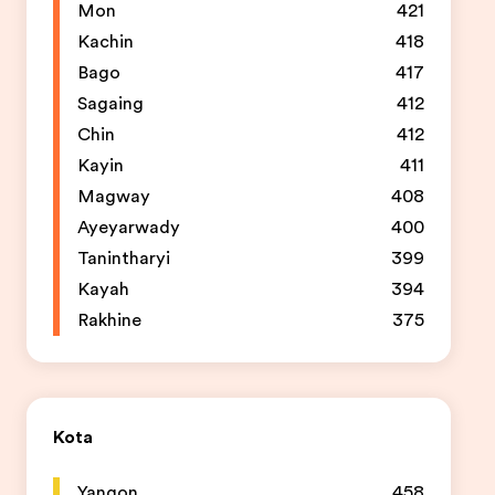
Mon
421
Kachin
418
Bago
417
Sagaing
412
Chin
412
Kayin
411
Magway
408
Ayeyarwady
400
Tanintharyi
399
Kayah
394
Rakhine
375
Kota
Yangon
458