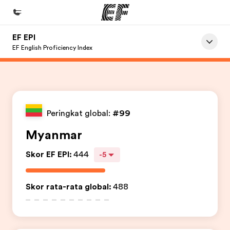
EF EPI
Beranda
EF English Proficiency Index
Selamat datang di EF
Daftar program
Lihat semua program
Peringkat global:
#99
Kantor dan sekolah
Myanmar
Kantor terdekat
Skor EF EPI
:
444
-5
Tentang kami
Cerita kami
Skor rata-rata global
:
488
Karir
Bergabung dengan tim kami