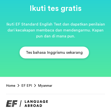
Ikuti tes gratis
Ikuti EF Standard English Test dan dapatkan penilaian
dari kecakapan membaca dan mendengarmu. Kapan
pun dan di mana pun.
Tes bahasa Inggrismu sekarang
EF
Home
EF EPI
Myanmar
Footer