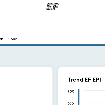
rogram
Kantor dan sekolah
Tent
ak
Unduh
 program
Kantor terdekat
Cer
Trend EF EPI
700
650