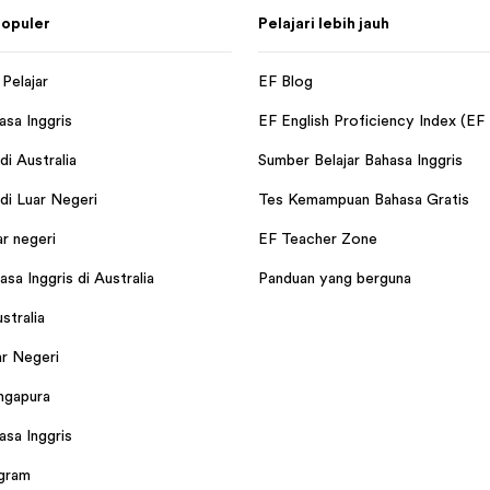
opuler
Pelajari lebih jauh
Pelajar
EF Blog
asa Inggris
EF English Proficiency Index (EF
i Australia
Sumber Belajar Bahasa Inggris
i Luar Negeri
Tes Kemampuan Bahasa Gratis
ar negeri
EF Teacher Zone
sa Inggris di Australia
Panduan yang berguna
ustralia
r Negeri
ingapura
asa Inggris
gram