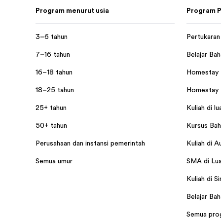
Program menurut usia
Program P
3–6 tahun
Pertukaran 
7–16 tahun
Belajar Bah
16–18 tahun
Homestay d
18–25 tahun
Homestay d
25+ tahun
Kuliah di lu
50+ tahun
Kursus Baha
Perusahaan dan instansi pemerintah
Kuliah di A
Semua umur
SMA di Lua
Kuliah di S
Belajar Bah
Semua pro