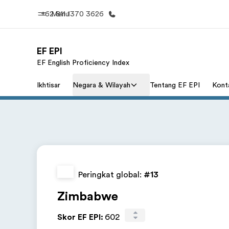
+62 811 1370 3626
Menu
EF EPI
EF English Proficiency Index
Beranda
Daftar p
Ikhtisar
Negara & Wilayah
Tentang EF EPI
Kont
Selamat datang di EF
Lihat semua
Peringkat global:
#13
Zimbabwe
Skor EF EPI
:
602