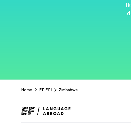
I
d
EF
Home
EF EPI
Zimbabwe
Footer