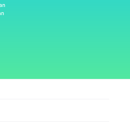
an
an