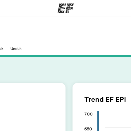
rogram
Kantor dan sekolah
Tent
ak
Unduh
 program
Kantor terdekat
Cer
Trend EF EPI
700
650