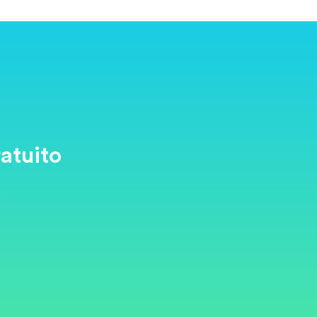
atuito
y