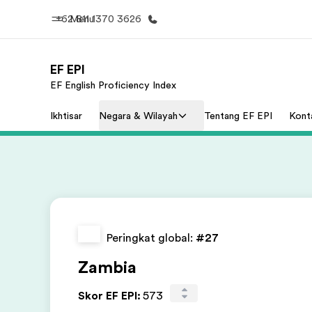
+62 811 1370 3626
Menu
EF EPI
EF English Proficiency Index
Beranda
Daftar p
Ikhtisar
Negara & Wilayah
Tentang EF EPI
Kont
Selamat datang di EF
Lihat semua
Peringkat global:
#27
Zambia
Skor EF EPI
:
573