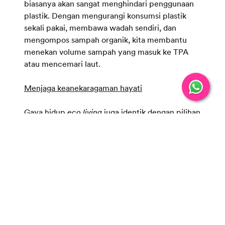
biasanya akan sangat menghindari penggunaan
plastik. Dengan mengurangi konsumsi plastik
sekali pakai, membawa wadah sendiri, dan
mengompos sampah organik, kita membantu
menekan volume sampah yang masuk ke TPA
atau mencemari laut.
Menjaga keanekaragaman hayati
Gaya hidup
eco living
juga identik dengan pilihan
makanan yang dikonsumsi. Ya, biasanya, orang
yang menganut gaya hidup ini memilih untuk
mengonsumsi makanan organik. Mereka juga
tidak membuang limbah ke alam dan tidak
menggunakan produk uji coba hewan. Hal ini
tentu berkontribusi pada perlindungan flora dan
fauna, sehingga keanekaragaman hayati terjaga.
Mendukung ekonomi lokal dan berkelanjutan