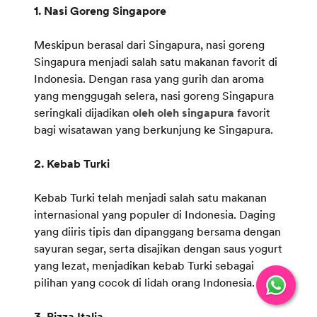
1. Nasi Goreng Singapore
Meskipun berasal dari Singapura, nasi goreng
Singapura menjadi salah satu makanan favorit di
Indonesia. Dengan rasa yang gurih dan aroma
yang menggugah selera, nasi goreng Singapura
seringkali dijadikan
oleh oleh singapura
favorit
bagi wisatawan yang berkunjung ke Singapura.
2. Kebab Turki
Kebab Turki telah menjadi salah satu makanan
internasional yang populer di Indonesia. Daging
yang diiris tipis dan dipanggang bersama dengan
sayuran segar, serta disajikan dengan saus yogurt
yang lezat, menjadikan kebab Turki sebagai
pilihan yang cocok di lidah orang Indonesia.
3. Pizza Italia