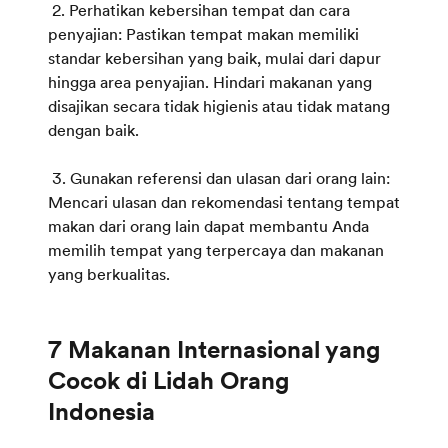
2. Perhatikan kebersihan tempat dan cara
penyajian: Pastikan tempat makan memiliki
standar kebersihan yang baik, mulai dari dapur
hingga area penyajian. Hindari makanan yang
disajikan secara tidak higienis atau tidak matang
dengan baik.
3. Gunakan referensi dan ulasan dari orang lain:
Mencari ulasan dan rekomendasi tentang tempat
makan dari orang lain dapat membantu Anda
memilih tempat yang terpercaya dan makanan
yang berkualitas.
7 Makanan Internasional yang
Cocok di Lidah Orang