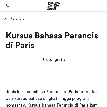
Perancis
Beranda
Selamat datang di EF
Kursus Bahasa Perancis
Daftar program
di Paris
Lihat semua program
Kantor dan sekolah
Brosur gratis
Kantor terdekat
Tentang kami
Cerita kami
Kampus EF
Kampus EF
Karir
Jenis kursus bahasa Perancis di Paris bervariasi
dari kursus bahasa singkat hingga program
Bergabung dengan tim kami
homestay. Kursus bahasa Perancis di Paris kami