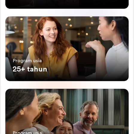
Program usia
25+ tahun
Program usia