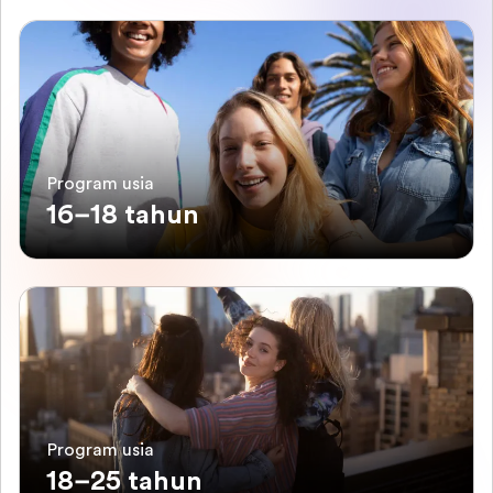
Program usia
16–18 tahun
Program usia
18–25 tahun