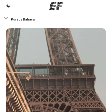
Kursus Bahasa
Beranda
Selamat datang di EF
Daftar program
Lihat semua program
Kantor dan sekolah
Kantor terdekat
Tentang kami
Cerita kami
Karir
Bergabung dengan tim kami