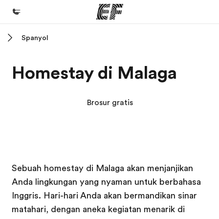
Spanyol
Beranda
Selamat datang di EF
Homestay di Malaga
Daftar program
Lihat semua program
Brosur gratis
Kantor dan sekolah
Kantor terdekat
Tentang kami
Kampus EF
Kampus EF
Sebuah homestay di Malaga akan menjanjikan
Cerita kami
Anda lingkungan yang nyaman untuk berbahasa
Karir
Inggris. Hari-hari Anda akan bermandikan sinar
Bergabung dengan tim kami
matahari, dengan aneka kegiatan menarik di