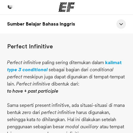
Sumber Belajar Bahasa Inggris
Beranda
Selamat datang di EF
Perfect Infinitive
Daftar program
Lihat semua program
Perfect infinitive
paling sering ditemukan dalam
kalimat
type 3 conditional
sebagai bagian dari
conditional
Kantor dan sekolah
perfect
meskipun juga dapat digunakan di tempat-tempat
Kantor terdekat
lain.
Perfect infinitive
dibentuk dari:
to have + past participle
Tentang kami
Cerita kami
Sama seperti present infinitive, ada situasi-situasi di mana
bentuk
zero
dari
perfect infinitive
harus digunakan,
Karir
sehingga kata
to
dihilangkan. Hal ini dilakukan setelah
Bergabung dengan tim kami
penggunaan sebagian besar
modal auxiliary
atau tempat