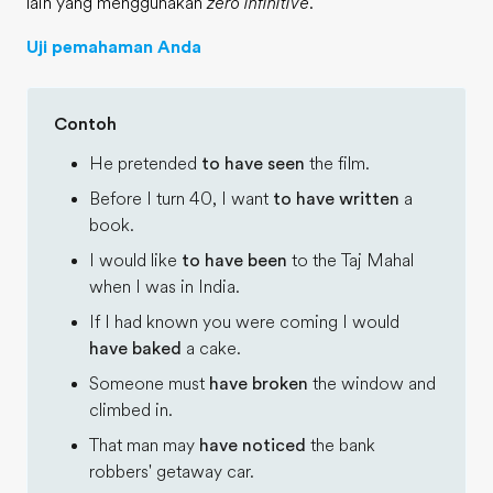
lain yang menggunakan
zero infinitive
.
Uji pemahaman Anda
Contoh
He pretended
to have seen
the film.
Before I turn 40, I want
to have written
a
book.
I would like
to have been
to the Taj Mahal
when I was in India.
If I had known you were coming I would
have baked
a cake.
Someone must
have broken
the window and
climbed in.
That man may
have noticed
the bank
robbers' getaway car.