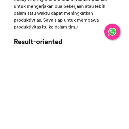
untuk mengerjakan dua pekerjaan atau lebih
dalam satu waktu dapat meningkatkan
produktivtias. Saya siap untuk membawa
produktivitas itu ke dalam tim.)
Kata yang juga bisa kamu gunakan untuk
melamar pekerjaan adalah “result-oriented”.
Kata yang satu ini termasuk ke dalam kata sifat
atau
adjective
. Kamu bisa menggunakan kosa
kata yang satu ini jika ingin menunjukkan bahwa
kamu selalu melakukan yang terbaik untuk
mencapai hasil maksimal dalam melakukan suatu
pekerjaan.
Hal ini tentu bisa menjadi nilai tambah saat
melamar pekerjaan, karena kamu akan dilihat