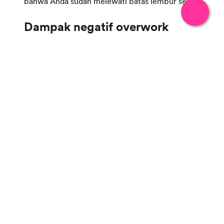
bahwa Anda sudah melewati batas lembur sehat.
Dampak negatif overwork
Overwork
bukan hanya persoalan lelah sesaat.
Jika berlangsung terus-menerus, dampaknya
bisa serius:
●
Burnout
: kelelahan mental yang membuat
Anda kehilangan motivasi dan semangat.
●
Gangguan kesehatan
: mulai dari insomnia,
maag, hipertensi, hingga risiko serangan jantung.
●
Produktivitas menurun
: kualitas kerja
berkurang, banyak kesalahan, bahkan bisa
menimbulkan kerugian perusahaan.
●
Kehidupan pribadi terganggu
: hubungan