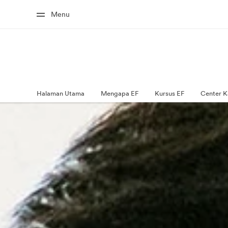
Menu
Halaman Utama
Mengapa EF
Kursus EF
Center K