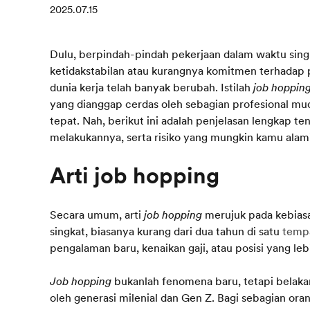
2025.07.15
Dulu, berpindah-pindah pekerjaan dalam waktu sing
ketidakstabilan atau kurangnya komitmen terhadap p
dunia kerja telah banyak berubah. Istilah
job hoppin
yang dianggap cerdas oleh sebagian profesional mu
tepat. Nah, berikut ini adalah penjelasan lengkap te
melakukannya, serta risiko yang mungkin kamu alam
Arti job hopping
Secara umum, arti
job hopping
merujuk pada kebias
singkat, biasanya kurang dari dua tahun di satu
tempa
pengalaman baru, kenaikan gaji, atau posisi yang leb
Job hopping
bukanlah fenomena baru, tetapi belakan
oleh generasi milenial dan Gen Z. Bagi sebagian ora