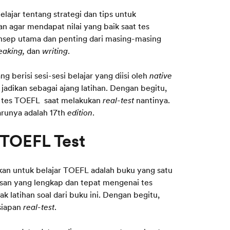
lajar tentang strategi dan tips untuk
gar mendapat nilai yang baik saat tes
onsep utama dan penting dari masing-masing
peaking,
dan
writing
.
g berisi sesi-sesi belajar yang diisi oleh
native
 jadikan sebagai ajang latihan. Dengan begitu,
ri tes TOEFL saat melakukan
real-test
nantinya.
arunya adalah 17th
edition
.
an untuk belajar TOEFL adalah buku yang satu
asan yang lengkap dan tepat mengenai tes
 latihan soal dari buku ini. Dengan begitu,
siapan
real-test
.