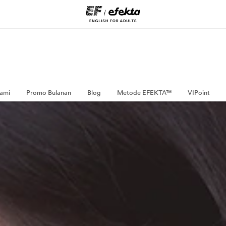
ami
Promo Bulanan
Blog
Metode EFEKTA™
VIPoint