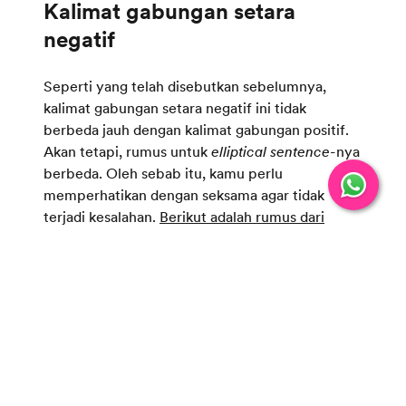
Kalimat gabungan setara
Seperti yang telah disebutkan sebelumnya,
kalimat gabungan setara negatif ini tidak
berbeda jauh dengan kalimat gabungan positif.
Akan tetapi, rumus untuk
elliptical sentence-
nya
berbeda. Oleh sebab itu, kamu perlu
memperhatikan dengan seksama agar tidak
terjadi kesalahan.
Berikut adalah rumus dari
elliptical sentence
yang sifatnya setara tetapi
negatif dengan
auxiliary
:
Subject 1 + auxiliary not + Verb + and +
neither + auxiliary + Subject 2
Subject 1 + auxiliary not + Verb + and +
Subject 2 + auxiliary not + Either