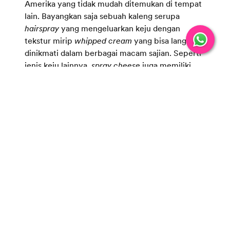
Amerika yang tidak mudah ditemukan di tempat
lain. Bayangkan saja sebuah kaleng serupa
hairspray
yang mengeluarkan keju dengan
tekstur mirip
whipped cream
yang bisa langsung
dinikmati dalam berbagai macam sajian. Seperti
jenis keju lainnya,
spray cheese
juga memiliki
berbagai macam pilihan rasa.
Olahraga adalah hiburan favorit bagi banyak
orang Amerika, baik untuk dilakukan sendiri
maupun ditonton di TV. Football, baseball, dan
basketball merupakan beberapa jenis olahraga
yang populer di Amerika Serikat dan memiliki
banyak penggemar. Kepopuleran olahraga
sebagai hiburan ini melahirkan budaya yang
sangat Amerika, yaitu
tailgating
. Tailgating
adalah acara kumpul bersama sambil makan dan