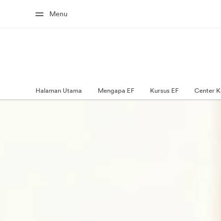
Menu
Halaman Utama
Mengapa EF
Kursus EF
Center K