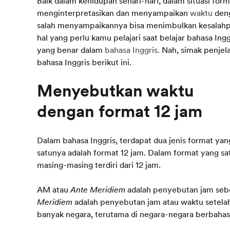
Baik dalam kehidupan sehari-hari, dalam situasi f
menginterpretasikan dan menyampaikan
waktu
deng
salah menyampaikannya bisa menimbulkan kesalahpah
hal yang perlu kamu pelajari saat belajar bahasa 
yang benar dalam
bahasa Inggris.
Nah, simak penjel
bahasa Inggris berikut ini.
Menyebutkan waktu
Dalam bahasa Inggris, terdapat dua jenis format y
satunya adalah format 12 jam. Dalam format yang sat
masing-masing terdiri dari 12 jam.
AM atau
Ante Meridiem
adalah penyebutan jam sebe
Meridiem
adalah penyebutan jam atau waktu setelah
banyak negara, terutama di negara-negara berbahasa