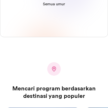
Semua umur
Mencari program berdasarkan
destinasi yang populer