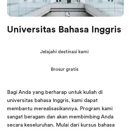
Universitas Bahasa Inggris
Jelajahi destinasi kami
Brosur gratis
Bagi Anda yang berharap untuk kuliah di
universitas bahasa Inggris, kami dapat
membantu merealisasikannya. Program kami
sangat beragam dan akan membimbing Anda
secara keseluruhan. Mulai dari kursus bahasa