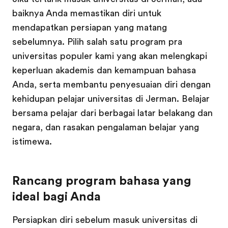
baiknya Anda memastikan diri untuk
mendapatkan persiapan yang matang
sebelumnya. Pilih salah satu program pra
universitas populer kami yang akan melengkapi
keperluan akademis dan kemampuan bahasa
Anda, serta membantu penyesuaian diri dengan
kehidupan pelajar universitas di Jerman. Belajar
bersama pelajar dari berbagai latar belakang dan
negara, dan rasakan pengalaman belajar yang
istimewa.
Rancang program bahasa yang
ideal bagi Anda
Persiapkan diri sebelum masuk universitas di