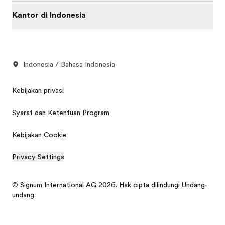
Kantor di Indonesia
Indonesia / Bahasa Indonesia
Kebijakan privasi
Syarat dan Ketentuan Program
Kebijakan Cookie
Privacy Settings
© Signum International AG 2026. Hak cipta dilindungi Undang-
undang.