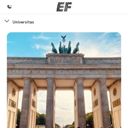
Universitas
Beranda
Selamat datang di EF
Daftar program
Lihat semua program
Kantor dan sekolah
Kantor terdekat
Tentang kami
Cerita kami
Karir
Bergabung dengan tim kami