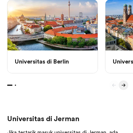
Universitas di Berlin
Univers
Universitas di Jerman
Jika tertarik masuk universitas di Jerman, ada