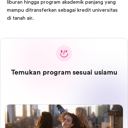
liburan hingga program akademik panjang yang
mampu ditransferkan sebagai kredit universitas
di tanah air.
Temukan program sesuai usiamu