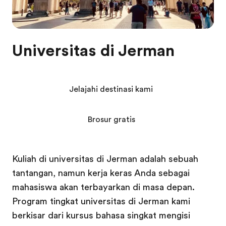
Universitas di Jerman
Jelajahi destinasi kami
Brosur gratis
Kuliah di universitas di Jerman adalah sebuah
tantangan, namun kerja keras Anda sebagai
mahasiswa akan terbayarkan di masa depan.
Program tingkat universitas di Jerman kami
berkisar dari kursus bahasa singkat mengisi