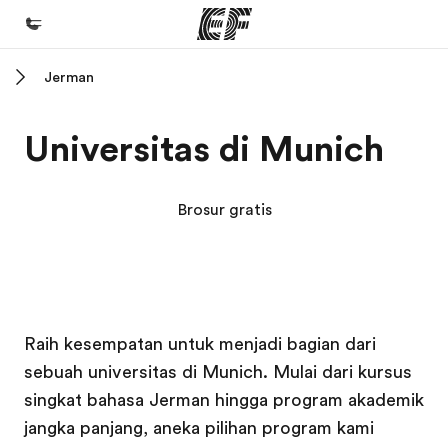
Jerman
Beranda
Selamat datang di EF
Universitas di Munich
Daftar program
Lihat semua program
Brosur gratis
Kantor dan sekolah
Kantor terdekat
Tentang kami
Kampus EF
Kampus EF
Kampus EF
Kampus EF
Raih kesempatan untuk menjadi bagian dari
Cerita kami
sebuah universitas di Munich. Mulai dari kursus
Karir
singkat bahasa Jerman hingga program akademik
Bergabung dengan tim kami
jangka panjang, aneka pilihan program kami