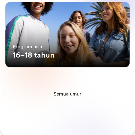
Program usia
16–18 tahun
Semua umur