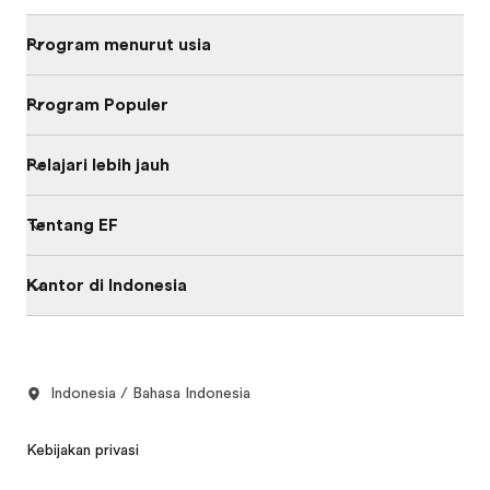
Program menurut usia
Program Populer
Pelajari lebih jauh
Tentang EF
Kantor di Indonesia
Indonesia / Bahasa Indonesia
Kebijakan privasi