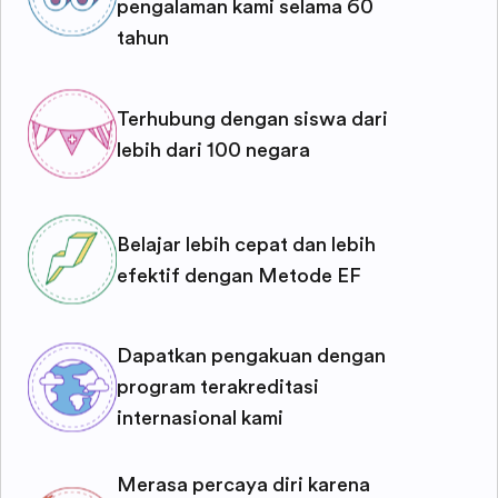
pengalaman kami selama 60
tahun
Terhubung dengan siswa dari
lebih dari 100 negara
Belajar lebih cepat dan lebih
efektif dengan Metode EF
Dapatkan pengakuan dengan
program terakreditasi
internasional kami
Merasa percaya diri karena