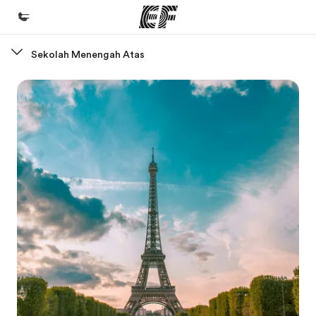
Sekolah Menengah Atas
Beranda
Selamat datang di EF
Daftar program
Lihat semua program
Kantor dan sekolah
Kantor terdekat
Tentang kami
Cerita kami
Karir
Bergabung dengan tim kami