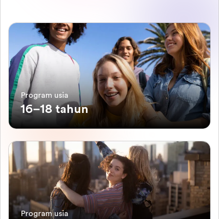
Program usia
16–18 tahun
Program usia