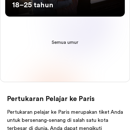
18–25 tahun
Semua umur
Pertukaran Pelajar ke Paris
Pertukaran pelajar ke Paris merupakan tiket Anda
untuk bersenang-senang di salah satu kota
terbesar di dunia. Anda dapat mengikuti