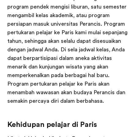
program pendek mengisi liburan, satu semester
mengambil kelas akademik, atau program
persiapan masuk universitas Perancis. Program
pertukaran pelajar ke Paris kami mulai sepanjang
tahun, sehingga akan selalu dapat disesuaikan
dengan jadwal Anda. Di sela jadwal kelas, Anda
dapat berpartisipasi dalam aneka aktivitas
menarik dan kunjungan wisata yang akan
memperkenalkan pada berbagai hal baru.
Program pertukaran pelajar ke Paris akan
menambah wawasan akan budaya Perancis dan
semakin percaya diri dalam berbahasa.
Kehidupan pelajar di Paris