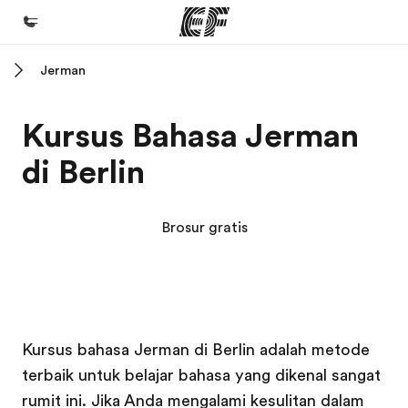
Jerman
Beranda
Selamat datang di EF
Kursus Bahasa Jerman
Daftar program
di Berlin
Lihat semua program
Kantor dan sekolah
Brosur gratis
Kantor terdekat
Tentang kami
Cerita kami
Kampus EF
Kampus EF
Karir
Kursus bahasa Jerman di Berlin adalah metode
terbaik untuk belajar bahasa yang dikenal sangat
Bergabung dengan tim kami
rumit ini. Jika Anda mengalami kesulitan dalam